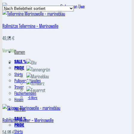
Beliebtheit
sortiert
Rollmütze Tellermine – Merinowolle
49,95
€
Vorrätig
Damen
SALE %
PRIDE
Shirts
Pullover & Hoodies
Troyer
Fischerhemden
+5 More
Hosen
Herren
SALE %
Rollmütze Skipper – Merinowolle
PRIDE
Shirts
54,95
€