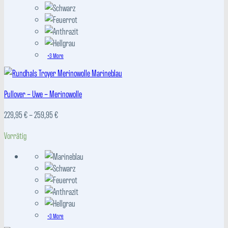
+3 More
Pullover – Uwe – Merinowolle
Preisspanne:
229,95
€
–
259,95
€
229,95 €
Vorrätig
bis
259,95 €
+3 More