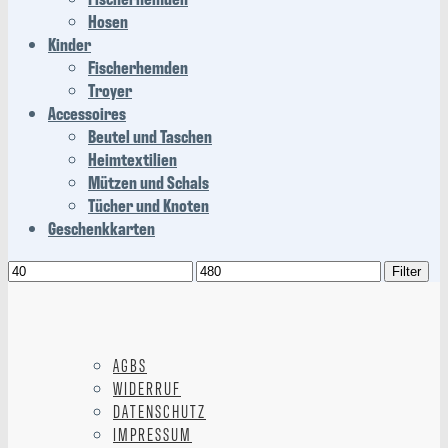
Hosen
Kinder
Fischerhemden
Troyer
Accessoires
Beutel und Taschen
Heimtextilien
Mützen und Schals
Tücher und Knoten
Geschenkkarten
Min.
Max.
Filter
Preis
Preis
AGBS
WIDERRUF
DATENSCHUTZ
IMPRESSUM