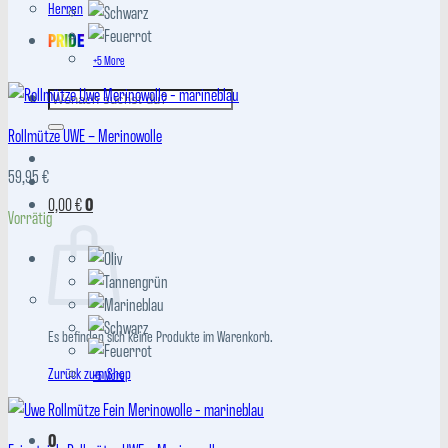
Herren
PRIDE
+5 More
Suchen
nach:
Rollmütze UWE – Merinowolle
59,95
€
0,00
€
0
Vorrätig
Es befinden sich keine Produkte im Warenkorb.
Zurück zum Shop
+5 More
0