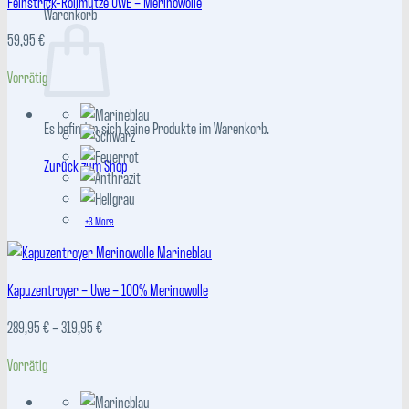
Feinstrick-Rollmütze UWE – Merinowolle
Warenkorb
59,95
€
Vorrätig
Es befinden sich keine Produkte im Warenkorb.
Zurück zum Shop
+3 More
Kapuzentroyer – Uwe – 100% Merinowolle
Preisspanne:
289,95
€
–
319,95
€
289,95 €
Vorrätig
bis
319,95 €