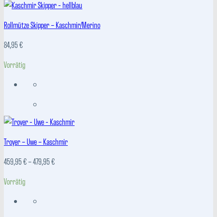
Rollmütze Skipper – Kaschmir/Merino
84,95
€
Vorrätig
Troyer – Uwe – Kaschmir
Preisspanne:
459,95
€
–
479,95
€
459,95 €
Vorrätig
bis
479,95 €