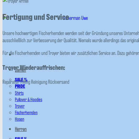
Fertigung und Service
Unsere hochwertigen Fischerhemden werden seit der Gründung unseres Unternehmen
ausschließlich zur Verbesserung der Qualität. Niemals wurde allerdings das origina
Für die Fischerhemden und Troyer bieten wir zusätzlichen Service an. Dazu gehör
Troyer Wiederauffrischen:
Damen
SALE %
Reparatur
Pilling
Reinigung
Rückversand
PRIDE
Shirts
Pullover & Hoodies
Troyer
Fischerhemden
Hosen
Herren
SALE %