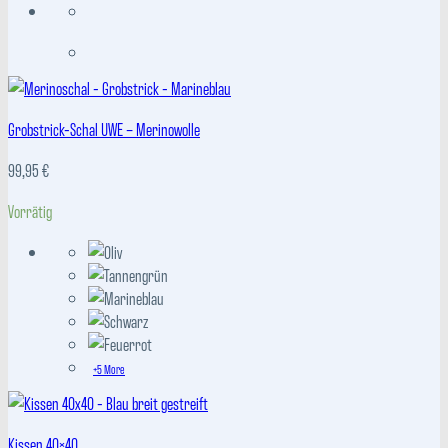
Grobstrick-Schal UWE – Merinowolle
99,95
€
Vorrätig
+5 More
Kissen 40×40