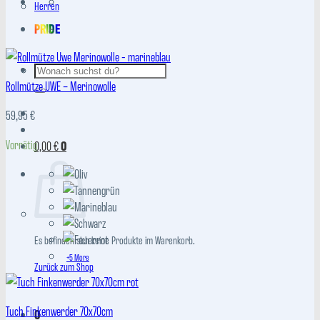
Herren
PRIDE
Suchen
nach:
Rollmütze UWE – Merinowolle
59,95
€
Vorrätig
0,00
€
0
Es befinden sich keine Produkte im Warenkorb.
+5 More
Zurück zum Shop
Tuch Finkenwerder 70x70cm
0