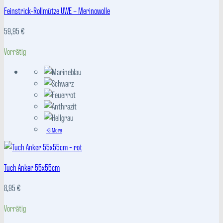
Feinstrick-Rollmütze UWE – Merinowolle
59,95
€
Vorrätig
+3 More
Tuch Anker 55x55cm
8,95
€
Vorrätig