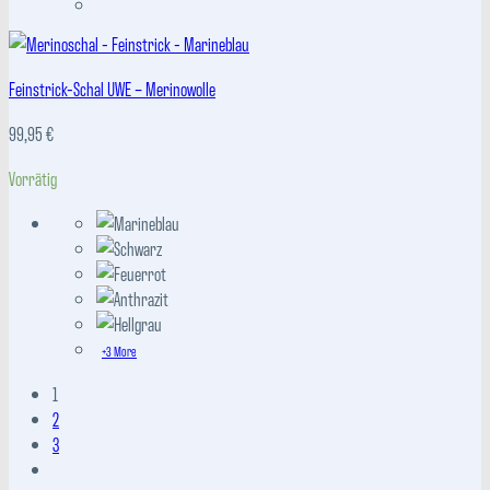
Feinstrick-Schal UWE – Merinowolle
99,95
€
Vorrätig
+3 More
1
2
3