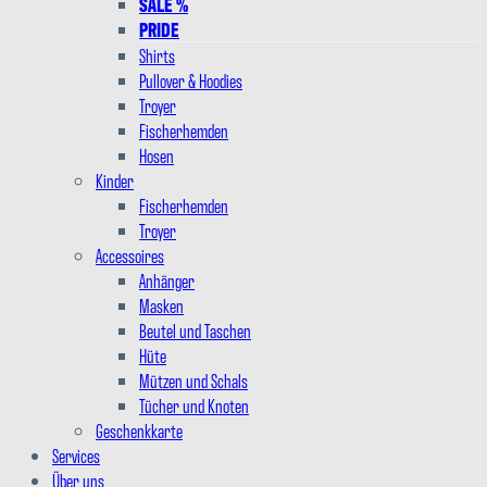
SALE %
PRIDE
Shirts
Pullover & Hoodies
Troyer
Fischerhemden
Hosen
Kinder
Fischerhemden
Troyer
Accessoires
Anhänger
Masken
Beutel und Taschen
Hüte
Mützen und Schals
Tücher und Knoten
Geschenkkarte
Services
Über uns