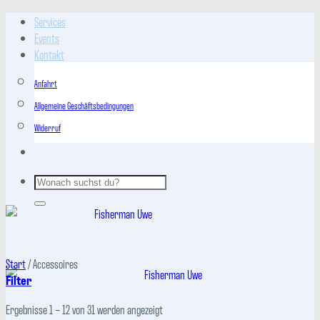
Zum
Services
Inhalt
Events
springen
Kontakt
Anfahrt
Allgemeine Geschäftsbedingungen
Widerruf
Suchen
nach:
Start
/
Accessoires
Filter
Nach
Ergebnisse 1 – 12 von 31 werden angezeigt