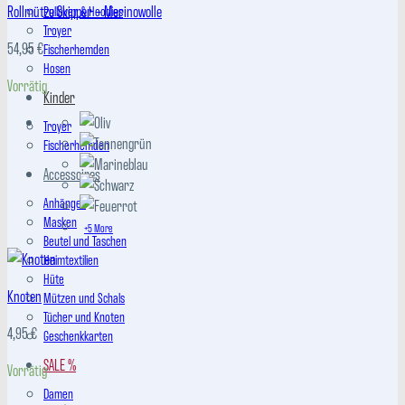
Rollmütze Skipper – Merinowolle
Pullover & Hoodies
Troyer
54,95
€
Fischerhemden
Hosen
Vorrätig
Kinder
Troyer
Fischerhemden
Accessoires
Anhänger
Masken
+5 More
Beutel und Taschen
Heimtextilien
Hüte
Knoten
Mützen und Schals
Tücher und Knoten
4,95
€
Geschenkkarten
SALE %
Vorrätig
Damen