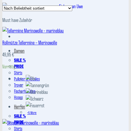
Beliebtheit
sortiert
Must have Zubehör
Rollmütze Tellermine – Merinowolle
Damen
49,95
€
SALE %
Vorrätig
PRIDE
Shirts
Pullover & Hoodies
Troyer
Fischerhemden
Hosen
Herren
+5 More
SALE %
PRIDE
Shirts