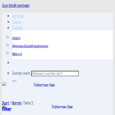
Zum Inhalt springen
Services
Events
Kontakt
Anfahrt
Allgemeine Geschäftsbedingungen
Widerruf
Suchen nach:
Start
/
Herren
/
Seite 2
Filter