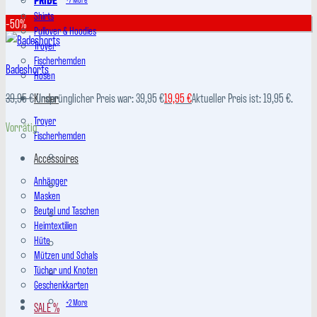
Shirts
-50%
Pullover & Hoodies
Troyer
Fischerhemden
Badeshorts
Hosen
39,95
€
Kinder
Ursprünglicher Preis war: 39,95 €
19,95
€
Aktueller Preis ist: 19,95 €.
Troyer
Vorrätig
Fischerhemden
Accessoires
Anhänger
Masken
Beutel und Taschen
Heimtextilien
Hüte
Mützen und Schals
Tücher und Knoten
Geschenkkarten
+2 More
SALE %