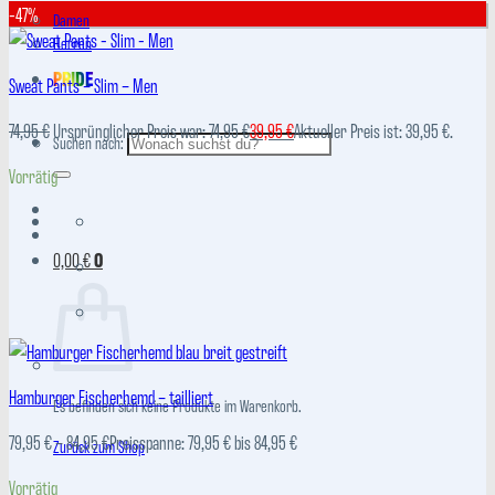
-47%
Damen
Herren
PRIDE
Sweat Pants – Slim – Men
74,95
€
Ursprünglicher Preis war: 74,95 €
39,95
€
Aktueller Preis ist: 39,95 €.
Suchen nach:
Vorrätig
0,00
€
0
Hamburger Fischerhemd – tailliert
Es befinden sich keine Produkte im Warenkorb.
79,95
€
–
84,95
€
Preisspanne: 79,95 € bis 84,95 €
Zurück zum Shop
Vorrätig