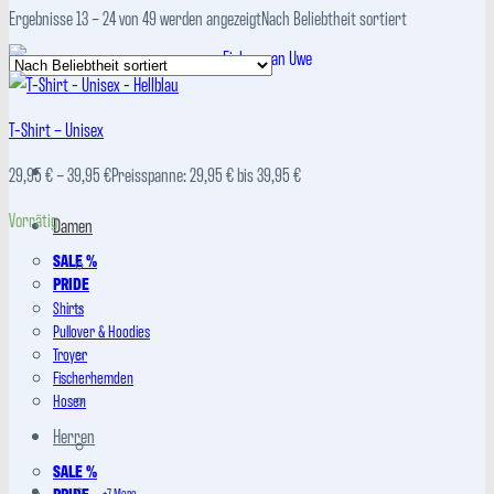
Ergebnisse 13 – 24 von 49 werden angezeigt
Nach Beliebtheit sortiert
T-Shirt – Unisex
29,95
€
–
39,95
€
Preisspanne: 29,95 € bis 39,95 €
Vorrätig
Damen
SALE %
PRIDE
Shirts
Pullover & Hoodies
Troyer
Fischerhemden
Hosen
Herren
SALE %
PRIDE
+7 More