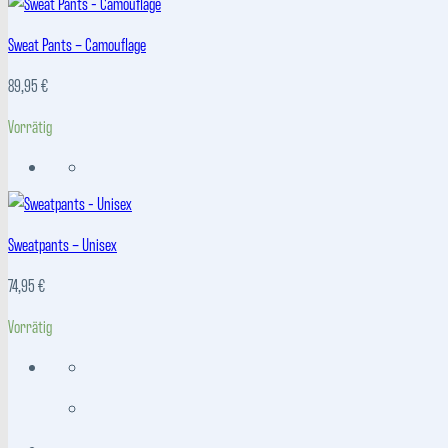
Sweat Pants – Camouflage
89,95
€
Vorrätig
Sweatpants – Unisex
74,95
€
Vorrätig