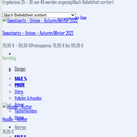
Ergebnisse 25 – 36 von 49 werden angezeigt
Nach Beliebtheit sortiert
Sweatpants – Unisex – Autumn/Winter 2022
79,95
€
–
99,95
€
Preisspanne: 79,95 € bis 99,95 €
Vorrätig
Damen
SALE %
PRIDE
Shirts
Pullover & Hoodies
Troyer
Fischerhemden
Hosen
Hoodie – Kutter
Herren
74,95
€
SALE %