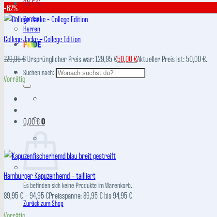
SALE %
-62%
Damen
Herren
College Jacke – College Edition
PRIDE
129,95
€
Ursprünglicher Preis war: 129,95 €
50,00
€
Aktueller Preis ist: 50,00 €.
Suchen nach:
Vorrätig
0,00
€
0
Hamburger Kapuzenhemd – tailliert
Es befinden sich keine Produkte im Warenkorb.
89,95
€
–
94,95
€
Preisspanne: 89,95 € bis 94,95 €
Zurück zum Shop
Vorrätig