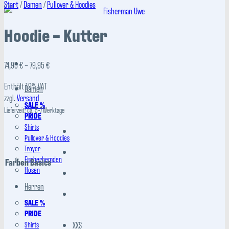
Start
/
Damen
/
Pullover & Hoodies
Hoodie – Kutter
Preisspanne:
74,95
€
–
79,95
€
74,95 €
Enthält 19% VAT
bis
Damen
zzgl.
Versand
79,95 €
SALE %
Lieferzeit: ca. 5-7 Werktage
PRIDE
Shirts
Pullover & Hoodies
Troyer
Fischerhemden
Farben Basics
Hosen
Herren
SALE %
PRIDE
Shirts
XXS