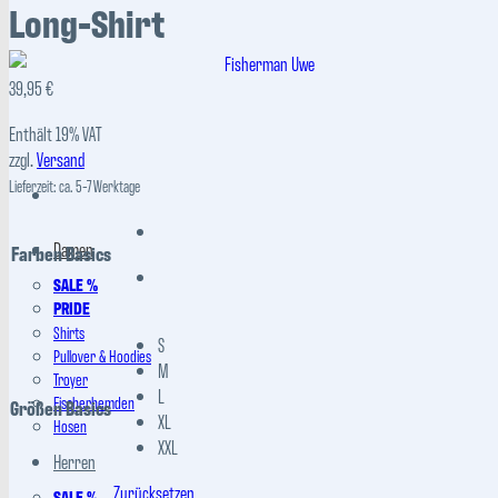
Long-Shirt
39,95
€
Enthält 19% VAT
zzgl.
Versand
Lieferzeit: ca. 5-7 Werktage
Damen
Farben Basics
SALE %
PRIDE
Shirts
S
Pullover & Hoodies
M
Troyer
L
Fischerhemden
Größen Basics
XL
Hosen
XXL
Herren
Zurücksetzen
SALE %