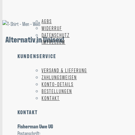
AGBS
WIDERRUF
DATENSCHUTZ
Alternativ in Unisex!
IMPRESSUM
KUNDENSERVICE
VERSAND & LIEFERUNG
ZAHLUNGSWEISEN
KONTO-DETAILS
BESTELLUNGEN
KONTAKT
KONTAKT
Fisherman Uwe UG
Postanschrift: