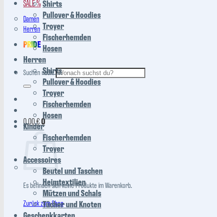
SALE %
Shirts
Pullover & Hoodies
Damen
Troyer
Herren
Fischerhemden
PRIDE
Hosen
Herren
Shirts
Suchen nach:
Pullover & Hoodies
Troyer
Fischerhemden
Hosen
0,00
€
0
Kinder
Fischerhemden
Troyer
Accessoires
Beutel und Taschen
Heimtextilien
Es befinden sich keine Produkte im Warenkorb.
Mützen und Schals
Zurück zum Shop
Tücher und Knoten
Geschenkkarten