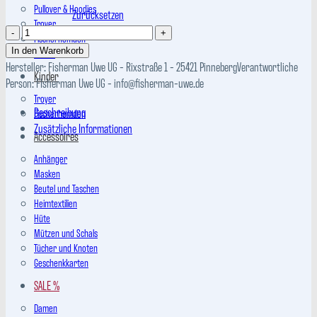
Pullover & Hoodies
Zurücksetzen
Troyer
PRIDE
Fischerhemden
T-
Hosen
In den Warenkorb
Shirt-
Hersteller:
Fisherman Uwe UG - Rixstraße 1 - 25421 Pinneberg
Verantwortliche
Kinder
Kleid
Person:
FIsherman Uwe UG - info@fisherman-uwe.de
Menge
Troyer
Beschreibung
Fischerhemden
Zusätzliche Informationen
Accessoires
Anhänger
Masken
Beutel und Taschen
Heimtextilien
Hüte
Mützen und Schals
Tücher und Knoten
Geschenkkarten
SALE %
Damen