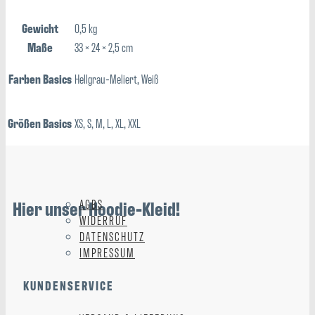
Gewicht
0,5 kg
Maße
33 × 24 × 2,5 cm
Farben Basics
Hellgrau-Meliert, Weiß
Größen Basics
XS, S, M, L, XL, XXL
Hier unser Hoodie-Kleid!
AGBS
WIDERRUF
DATENSCHUTZ
IMPRESSUM
KUNDENSERVICE