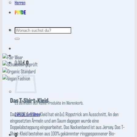
Herren
PRIDE
Suchen
nach:
0,00
€
0
Das T-Shirt-Kleid
Es befinden sich keine Produkte im Warenkorb.
Das PRIDE T-Shirt-Kleid hat ein1x1 Rippstrick am Ausschnitt. An den
Zurück zum Shop
eingesetzten Ärmeln und am Saum dagegen wurde eine
Doppelabsteppung eingearbeitet. Das Nackenband ist aus Jersey. Das T-
Shirt-Kleid bestehen aus 100% gekämmter ringgesponnener Bio-
0