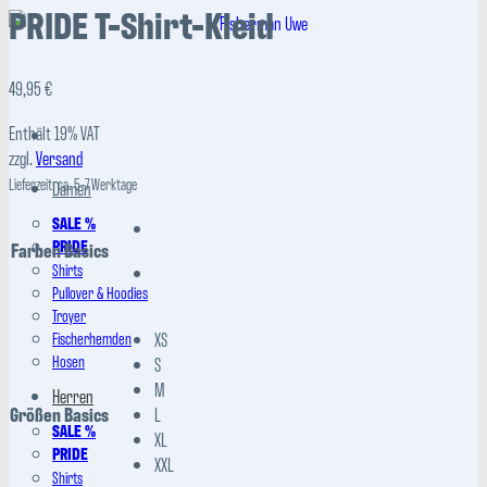
PRIDE T-Shirt-Kleid
49,95
€
Enthält 19% VAT
zzgl.
Versand
Lieferzeit: ca. 5-7 Werktage
Damen
SALE %
PRIDE
Farben Basics
Shirts
Pullover & Hoodies
Troyer
Fischerhemden
XS
Hosen
S
M
Herren
Größen Basics
L
SALE %
XL
PRIDE
XXL
Shirts