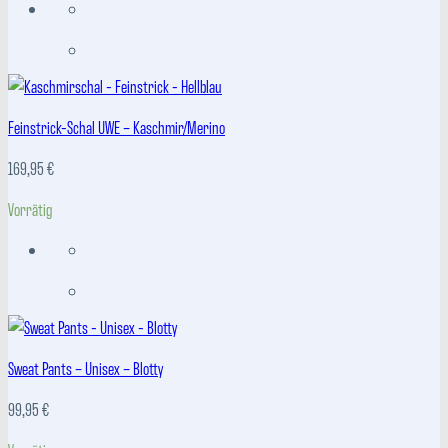
Feinstrick-Schal UWE – Kaschmir/Merino
169,95
€
Vorrätig
Sweat Pants – Unisex – Blotty
99,95
€