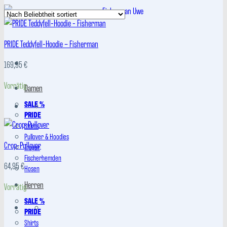
Beliebtheit
sortiert
PRIDE Teddyfell-Hoodie – Fisherman
169,95
€
Vorrätig
Damen
SALE %
PRIDE
Shirts
Pullover & Hoodies
Crop-Pullover
Troyer
Fischerhemden
64,95
€
Hosen
Herren
Vorrätig
SALE %
PRIDE
Shirts