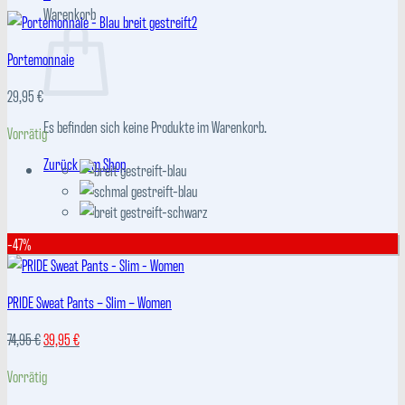
Warenkorb
Portemonnaie
29,95
€
Es befinden sich keine Produkte im Warenkorb.
Vorrätig
Zurück zum Shop
-47%
PRIDE Sweat Pants – Slim – Women
Ursprünglicher
Aktueller
74,95
€
39,95
€
Preis
Preis
Vorrätig
war:
ist:
74,95 €
39,95 €.