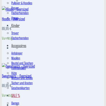
Pullover & Hoodies
Troyer
Fischerhemden
Hosen
Hoodie – Oversized
Kinder
89,95
€
Troyer
Vorrätig
Fischerhemden
Accessoires
Anhänger
Masken
Beutel und Taschen
Heimtextilien
Hüte
Sweatpants – Oversized
Mützen und Schals
Tücher und Knoten
89,95
€
Geschenkkarten
Vorrätig
SALE %
Damen